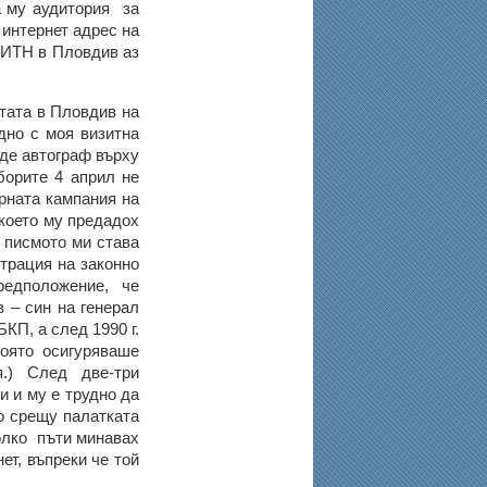
а му аудитория за
 интернет адрес на
а ИТН в Пловдив аз
тата в Пловдив на
едно с моя визитна
аде автограф върху
борите 4 април не
рната кампания на
 което му предадох
в писмото ми става
трация на законно
редположение, че
 – син на генерал
КП, а след 1990 г.
оято осигуряваше
я.) След две-три
и и му е трудно да
о срещу палатката
колко пъти минавах
ет, въпреки че той