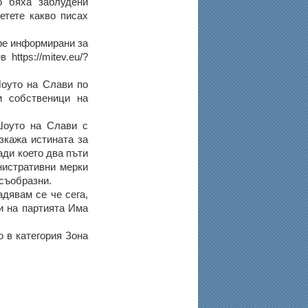
о бяха заблудени
етете какво писах
бре информирани за
ttps://mitev.eu/?
Шоуто на Слави по
и собственици на
Шоуто на Слави с
зкажа истината за
ади което два пъти
нистративни мерки
съобразни.
адявам се че сега,
и на партията Има
 в категория Зона