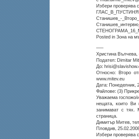
Избери проверява с
ГЛАС_В_ПУСТИНЯ.d
Станишев_-_Второ_
Станишев_интервю_
СТЕНОГРАМА_16_М
Posted in Зона на 
—–
Христина Вълчева, 
Подател: Dimitar Mi
До: hrisi@slavishow
Относно: Второ о
www.mitev.eu
Дата: Понеделник, 
Файлове: (3) Прикр
Уважаема госпожо/
нещата, които Ви 
занимават с тях. 
страница.
Димитър Митев, тел
Пловдив, 25.02.2008
Избери проверява с