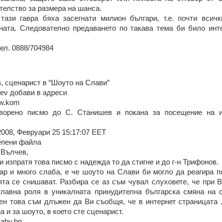
телство за размера на шанса.
тази гавра бяха засегнати милион българи, т.е. почти всич
ната. Следователно предаването по такава тема би било инт
ел. 0888/704984
 сценарист в “Шоуто на Слави”
tev добави в адреси
ow.kom
творено писмо до С. Станишев и покана за посещение на и
2008, Февруари 25 15:17:07 EET
епени файла
 Вълчев,
 изпратя това писмо с надежда то да стигне и до г-н Трифонов.
р и много слаба, е че шоуто на Слави би могло да реагира по
та се снишават. Разбира се аз съм чувал слуховете, че при В
главна роля в уникалната принудителна българска смяна на 
ен това съм длъжен да Ви съобщя, че в интернет страницата ,
а и за шоуто, в което сте сценарист.
@abv.bg