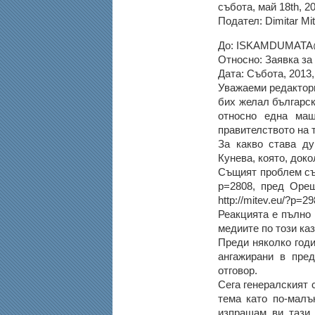
събота, май 18th, 2
Подател: Dimitar Mi
До: ISKAMDUMAT
Относно: Заявка за
Дата: Събота, 2013
Уважаеми редактор
бих желал българск
относно една мащ
правителството на 
За какво става ду
Кунева, която, док
Същият проблем съм 
p=2808, пред Ореша
http://mitev.eu/?p=2
Реакцията е пълно 
медиите по този каз
Преди няколко годи
ангажирани в пред
отговор.
Сега генералският 
тема като по-малъ
изпращам ви тази 