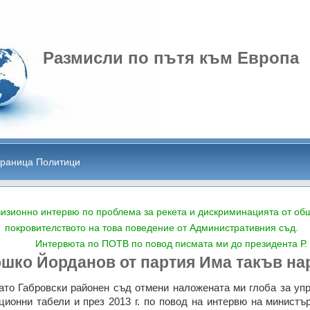
Размисли по пътя към Европа
раница Политици
визионно интервю по проблема за рекета и дискриминацията от об
покровителството на това поведение от Административния съд.
Интервюта по ПОТВ по повод писмата ми до президента Р.
ошко Йорданов от партия Има такъв на
 като Габровски районен съд отмени наложената ми глоба за у
ционни табели и през 2013 г. по повод на интервю на министъ