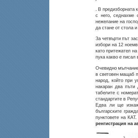
. В предизборната 
с него, седнахме 
нежелание на госп
да стане от стола 
За четвърти път за
избори на 12 ноемв
като притежател на 
пука какво е писал
Очевидно мълчаниет
в световен мащаб п
народ, който при 
накаран два пъти 
табелите с номера
стандартите в Репу
Едва ли ще изкаж
българските гражд
пунктовете на КАТ
ренгистрация на а