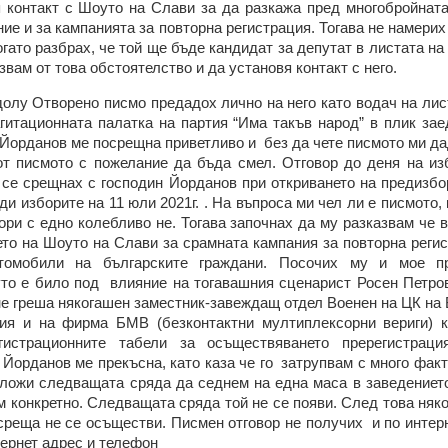
я контакт с Шоуто на Слави за да разкажа пред многобройнат
ие и за кампанията за повторна регистрация. Тогава не намерих
гато разбрах, че той ще бъде кандидат за депутат в листата н
вам от това обстоятелство и да установя контакт с него.
олу Отворено писмо предадох лично на него като водач на лис
 агитационната палатка на партия “Има такъв народ” в плик за
 Йорданов ме посрещна приветливо и без да чете писмото ми д
от писмото с пожелание да бъда смел. Отговор до деня на из
 се срещнах с господин Йорданов при откриването на предизбо
и изборите на 11 юли 2021г. . На въпроса ми чел ли е писмото,
вори с едно колебливо не. Тогава започнах да му разказвам че 
то на Шоуто на Слави за срамната кампания за повторна регис
втомобили на българските граждани. Посочих му и мое п
то е било под влияние на тогавашния сценарист Росен Петров
не греша някогашен заместник-завеждащ отдел Военен на ЦК на Б
 и на фирма БМВ (безконтактни мултиплексорни вериги) к
гистрационните табели за осъществяването пререгистраци
 Йорданов ме прекъсна, като каза че го затрупвам с много факт
дложи следващата сряда да седнем на една маса в заведениет
м конкретно. Следващата сряда той не се появи. След това ня
о среща не се осъществи. Писмен отговор не получих и по интерн
тернет адрес и телефон