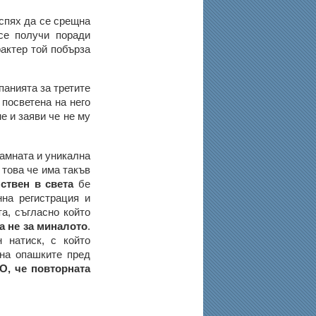
успях да се срещна
се получи поради
актер той побърза
панията за третите
 посветена на него
е и заяви че не му
рамната и уникална
 това че има такъв
ствен в света
бе
нна регистрация и
а, съгласно който
а не за миналото
.
 натиск, с който
 на опашките пред
О, че повторната