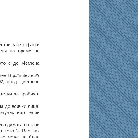
естни за тях факти
жени по време на
мото е до Меглена
 http://mitev.eu/?
802, пред Цветанов
ите ми да пробия в
ма до всички лица,
олучих нито един
ена думата по тази
т тото 2. Все пак
вас може да бъде