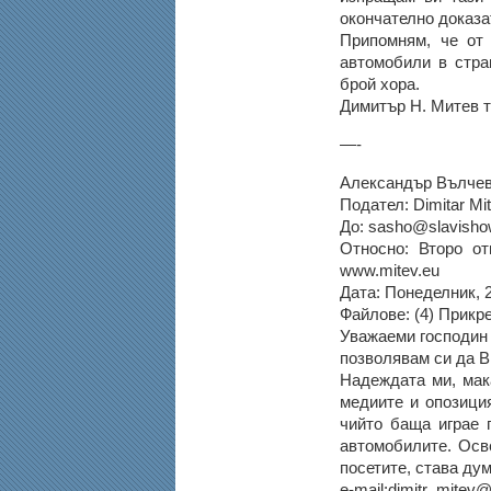
окончателно доказа
Припомням, че от 
автомобили в стра
брой хора.
Димитър Н. Митев т
—-
Александър Вълчев,
Подател: Dimitar Mi
До: sasho@slavish
Относно: Второ о
www.mitev.eu
Дата: Понеделник, 
Файлове: (4) Прикр
Уважаеми господин
позволявам си да Ви
Надеждата ми, мака
медиите и опозиция
чийто баща играе 
автомобилите. Осв
посетите, става дум
e-mail:dimitr_mitev