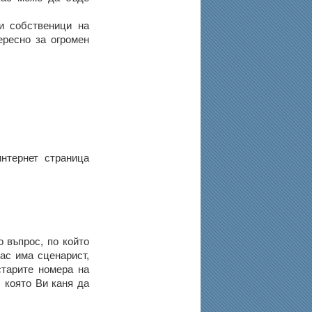
ки собственици на
ересно за огромен
нтернет страница
 въпрос, по който
ас има сценарист,
старите номера на
 която Ви каня да