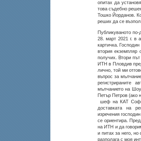
опитах да установ
това съдебно решен
Тошко Йорданов. Ко
реших да се възполз
Публикуваното по-д
28. март 2021 г. в
картичка. Господин
втория екземпляр 
получих. Втори път
ИТН в Пловдив пред
лично, той ми отго
въпрос за мълчание
регистрираните а
мълчанието на Шоу
Петър Петров (ако 
шеф на КАТ София
доставката на ре
изречения господин
се ориентира. Пре
на ИТН и да говори
и питах за него, н
разполага с моя ин