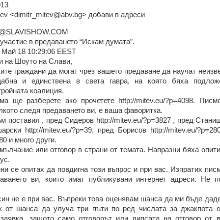
013
tev <dimitr_mitev@abv.bg> добави в адреси
A@SLAVISHOW.COM
 участие в предаването “Искам думата”.
, Май 18 10:29:06 EEST
и на Шоуто на Слави,
ите граждани да могат чрез вашето предаване да научат неизв
абна и единствена в света гавра, на която бяха подло
тройната коалиция.
ма ще разберете ако прочетете http://mitev.eu/?p=4098. Пис
олкото следя предаването ви, е ваша фаворитка.
поставил , пред Сидеров http://mitev.eu/?p=3827 , пред Станишев
рски http://mitev.eu/?p=39, пред Борисов http://mitev.eu/?p=2
980 и много други.
мълчание или отговор в страни от темата. Напразни бяха опит
ус.
ни се опитах да повдигна този въпрос и при вас. Изпратих пис
аването ви, които имат публикувани интернет адреси. Не п
син не е при вас. Въпреки това оценявам шанса да ми бъде дад
к от шанса да улуча три пъти по ред числата за джакпота о
заявка, защото само отговорът или липсата на отговор от 