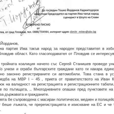
 Йорданов,
на партия Има такъв народ за народен представител в изби
Пловдив област. Като гласоподавател от Пловдив се интересув
 тройната коалиция начело със Сергей Станишев проведе ун
о унизи и ограби българските граждани като ги накара един
рно законно регистрираните си автомобили. Това стана в у
едба на МВР І – 45 , приета от правителството на Иван К
ок на валидност на регистрацията и регистрационните табели.
е по пътищата, .. Многодневните опашки пред пунктовете н
за държавата и гражданите.
ята бе съпроводена с масиран политически, медиен и полицейс
 беше лъжата, че пререгистрацията е изискване на ЕС и че 
.