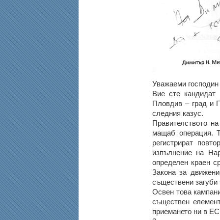
Уважаеми господин
Вие сте кандидат 
Пловдив – град и 
следния казус.
Правителството на
мащаб операция. Т
регистрират повто
изпълнение на Нар
определен краен ср
Закона за движени
съществени загуби 
Освен това кампани
съществен елемент
приемането ни в ЕС