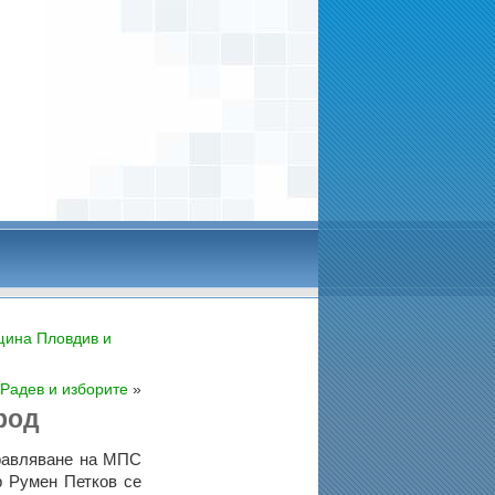
щина Пловдив и
 Радев и изборите
»
род
правляване на МПС
р Румен Петков се