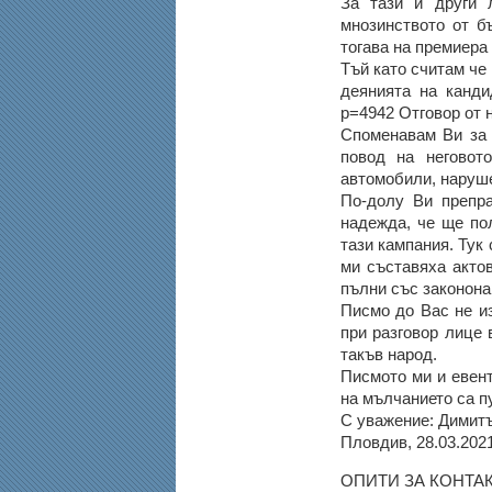
За тази и други 
мнозинството от б
тогава на премиера 
Тъй като считам че
деянията на канди
p=4942 Отговор от 
Споменавам Ви за 
повод на неговот
автомобили, наруше
По-долу Ви препр
надежда, че ще по
тази кампания. Тук
ми съставяха акто
пълни със законона
Писмо до Вас не из
при разговор лице
такъв народ.
Писмото ми и евент
на мълчанието са п
С уважение: Димит
Пловдив, 28.03.2021
ОПИТИ ЗА КОНТА