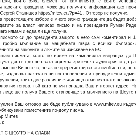
лъжи, които бяха елемент от кампанията, с която успешн
ългарските граждани, може да получите информация ако проч
Сергей Станишев https://mitev.eu/?p=41 . Отговор не получих.
 в предстоящите избори е много важно гражданите да бъдат до
датите за власт написах писмо и на президента Румен Радев h
него нямам и едва ли ще получа.
писмото си до президента защото в него съм коментирал и 
о гробно мълчание за мащабната гавра с всички българск
нията на законите и лъжите за изискване на ЕС.
ащам писмата, които по време на кампанията изпращах до 
луча достъп до неговата огромна зрителска аудитория и да ра
 само ще Ви посоча, че аз не пререгистрирах автомобила си, пор
ве, издаваха наказателни постановления и принудителни адми
рушения, които две различни съдилища отмениха като незаконо
пратих тогава, тъй като не ми попадна Ваш интернет адрес. Н
 в лице,ще получа Вашето становище за мълчанието на Шоуто 
уален Ваш отговор ще бъде публикувано в www.mitev.eu където
убликувани поместените по-долу писма.
ър Митев
 г.
КТ С ШОУТО НА СЛАВИ