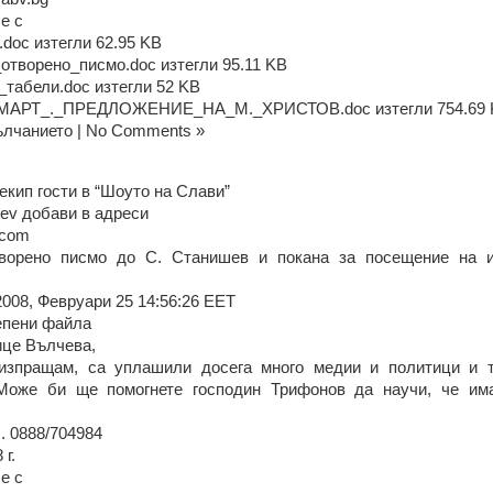
е с
oc изтегли 62.95 KB
отворено_писмо.doc изтегли 95.11 KB
табели.doc изтегли 52 KB
АРТ_._ПРЕДЛОЖЕНИЕ_НА_М._ХРИСТОВ.doc изтегли 754.69 
мълчанието | No Comments »
екип гости в “Шоуто на Слави”
tev добави в адреси
.com
творено писмо до С. Станишев и покана за посещение на и
2008, Февруари 25 14:56:26 EET
епени файла
ице Вълчева,
изпращам, са уплашили досега много медии и политици и т
Може би ще помогнете господин Трифонов да научи, че има
. 0888/704984
 г.
е с