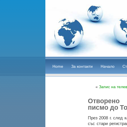
Home
За контакти
Начало
Ст
«
Запис на теле
Отворено
писмо до Т
През 2008 г. след
със стари регистра