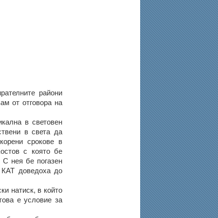
рателните райони
ам от отговора на
икална в световен
ствени в света да
скорени срокове в
остов с която бе
 С нея бе погазен
а КАТ доведоха до
ки натиск, в който
това е условие за