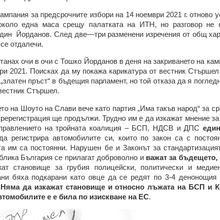
кампания за предсрочните избори на 14 ноември 2021 г. отново 
около една маса срещу палатката на ИТН, но разговор не 
один Йорданов. След две—три разменени изречения от общ хар
и се отдалечи.
станах очи в очи с Тошко Йорданов в деня на закриването на кам
ри 2021. Поисках да му покажа карикатура от вестник Стършел
„златен пръст“ в бъдещия парламент, но той отказа да я погледн
 вестник Стършел.
о на Шоуто на Слави вече като партия „Има такъв народ“ за с
ререгистрация ще продължи. Трудно им е да изкажат мнение за
управлението на тройната коалиция – БСП, НДСВ и ДПС
един
да регистрира автомобилите си, които по закон са с постоя
та им са постоянни. Нарушен бе и Законът за стандартизацият
блика България се прилагат доброволно и
важат за бъдещето, 
ат становище за грубия полицейски, политически и медиен
ани бяха подкарани като овце да се редят по 3-4 денонощия
.
Няма да изкажат становище и относно лъжата на БСП и К
втомобилите е е била по изискване на ЕС
.