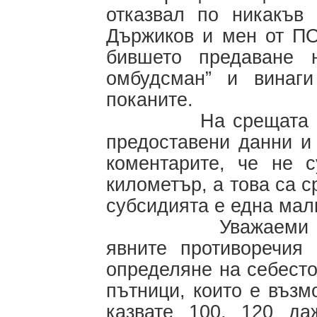
отказвал по никакъв
Държиков и мен от ПО
бившето предаване н
омбудсман” и винаг
поканите.
На срещата при ме
предоставени данни и
коментарите, че не с
километър, а това са с
субсидията е една малк
Уважаеми господ
явните противоречия
определяне на себесто
пътници, които е възм
казвате 100, 120 да