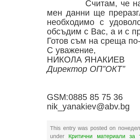
Считам, че на баз
мен данни ще преразг
необходимо с удовол
обсъдим с Вас, а и с п
Готов съм на среща по
С уважение,
НИКОЛА ЯНАКИЕВ
Директор ОП”ОКТ”
GSM:0885 85 75 36
nik_yanakiev@abv.bg
This entry was posted on понедел
under
Критични материали за 