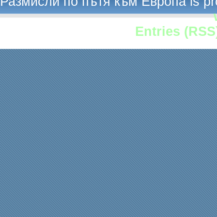
Размисли по пътя към Европа is p
Entries (RSS