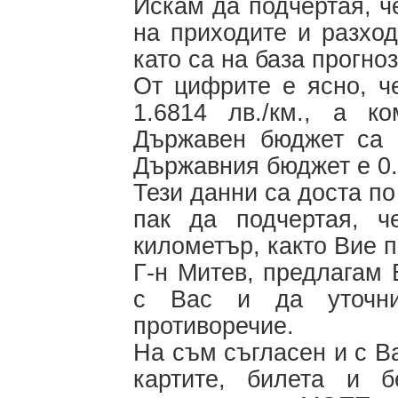
Искам да подчертая, ч
на приходите и разход
като са на база прогно
От цифрите е ясно, ч
1.6814 лв./км., а к
Държавен бюджет са 0
Държавния бюджет е 0.1
Тези данни са доста по
пак да подчертая, ч
километър, както Вие 
Г-н Митев, предлагам
с Вас и да уточни
противоречие.
На съм съгласен и с В
картите, билета и б