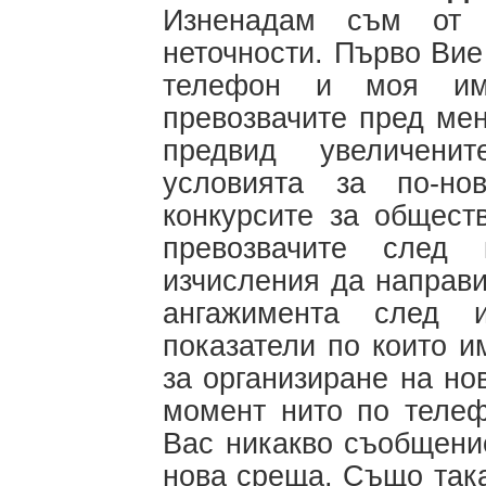
Изненадам съм от 
неточности. Първо Вие
телефон и моя им
превозвачите пред мен
предвид увеличени
условията за по-но
конкурсите за общест
превозвачите след
изчисления да направи
ангажимента след 
показатели по които и
за организиране на но
момент нито по телеф
Вас никакво съобщени
нова среща. Също така