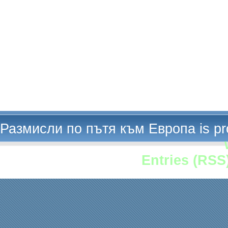
Размисли по пътя към Европа is p
Entries (RSS