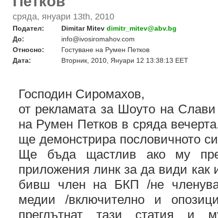
Петков
сряда, януари 13th, 2010
Подател:
Dimitar Mitev
dimitr_mitev@abv.bg
До:
info@ivosiromahov.com
Относно:
Гостуване на Румен Петков
Дата:
Вторник, 2010, Януари 12 13:38:13 EET
Господин Сиромахов,
от рекламата за Шоуто на Слави 
на Румен Петков в сряда вечерта
ще демонстрира пословичното си 
Ще бъда щастлив ако му пред
приложения линк за да види как 
бивш член на БКП /не членува
медии /включително и опозиц
преглътнат тази статия и м