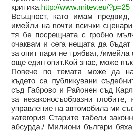
критика.
http://www.mitev.eu/?p=25
Всъщност, като имам предвид,
имейли на почти всички сценари
тя бе посрещната с гробно мълч
очаквам и сега нещата да бъдат
за опит пари не трябват, /имейла
още един опит.Кой знае, може пък
Повече по темата може да на
където са публикувани съдебн
съд Габрово и Районен съд Карл
за незаконосъобразни глобите,
управление на автомобила ми със 
категория Старите табели законн
абсурда./ Милиони българи бяха