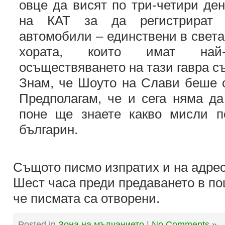
овце да висят по три-четири де
на КАТ за да регистрират
автомобили – единствени в света
хората, които имат най-
осъществяването на тази гавра съ
Знам, че Шоуто на Слави беше о
Предполагам, че и сега няма да
поне ще знаете какво мисли п
българин.
Същото писмо изпратих и на адре
Шест часа преди предаването в п
че писмата са отворени.
Posted in
Зона на мълчанието
|
No Comments »