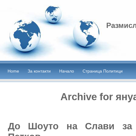
Размисл
Home
За контакти
Начало
Страница Политици
Archive for яну
До Шоуто на Слави за 