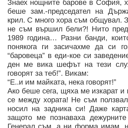
Знаех нощните барове в София, х
беше зам.-председател на Държ
крил. С много хора съм общувал. 
не съм вършил бели?! Нито пред
1989 година… Разни банди, които
понякога ги засичахме да си г
“баровеца” в еди-кое си заведени
ден ме вика шефът на тези слу
говорят за теб!”. Викам:
“Е..и им майката, нека говорят!”
Ако беше сега, щяха ме изкарат и
се между хората! Не съм ползвал
носил на задника си! Даже карт
защото ме познаваха дежурните
Генерал съм, а ни форма имам, н