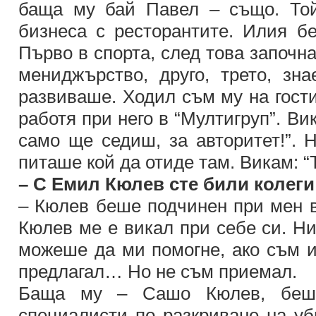
баща му бай Павел – също. То
бизнеса с ресторантите. Илия бе
Първо в спорта, след това започна
мениджърство, друго, трето, з
развиваше. Ходил съм му на гости
работя при него в “Мултигруп”. В
само ще седиш, за авторитет!”. 
питаше кой да отиде там. Викам: “
– С Емил Кюлев сте били колег
– Кюлев беше подчинен при мен 
Кюлев ме е викал при себе си. Ни
можеше да ми помогне, ако съм и
предлагал… Но не съм приемал.
Баща му – Сашо Кюлев, беше
специалисти по разкриване на уб