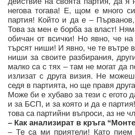
действие на своята партия, да я 
негова тогава! Е, щом е много с
партия! Който и да е – Първанов,
Това за мен е борба за власт! Ням
обичан от всички! Но явно, че на
търсят ниши! И явно, че те вътре 
ниши за своите разбирания, други
малко са с тях – там не могат да 
излизат с друга визия. Не можеш
седя в партията, но ще правя друг
Може би е хубаво за тези с егото 
и за БСП, и за която и да е парти
това са партийни въпроси, аз не ч
– Как анализират в кръга “Монт
– Те са ми приятели! Като пием