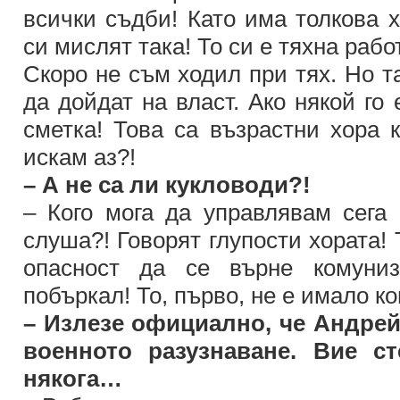
всички съдби! Като има толкова х
си мислят така! То си е тяхна рабо
Скоро не съм ходил при тях. Но т
да дойдат на власт. Ако някой го 
сметка! Това са възрастни хора 
искам аз?!
– А не са ли кукловоди?!
– Кого мога да управлявам сега 
слуша?! Говорят глупости хората! 
опасност да се върне комуниз
побъркал! То, първо, не е имало к
– Излезе официално, че Андрей
военното разузнаване. Вие с
някога…