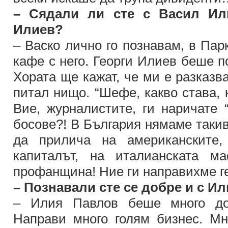
– Сядали ли сте с Васил Или
Илиев?
– Васко лично го познавам, в Пар
кафе с него. Георги Илиев беше п
Хората ще кажат, че ми е разказ
питал нищо. “Шефе, какво става, 
Вие, журналистите, ги наричате 
босове?! В България нямаме такив
да прилича на американските,
капиталът, на италианската м
профанщина! Ние ги направихме г
– Познавали сте се добре и с 
– Илия Павлов беше много до
Направи много голям бизнес. Мно