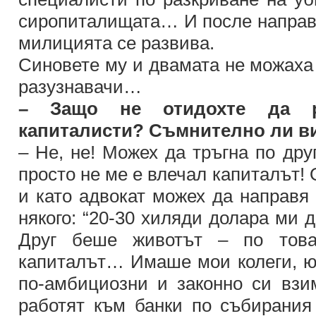
сиропиталищата… И после направо 
милицията се развива.
Синовете му и двамата не можаха 
разузнавачи…
– Защо не отидохте да р
капиталисти? Съмнително ли в
– Не, не! Можех да тръгна по дру
просто не ме е влечал капиталът!
и като адвокат можех да направя 
някого: “20-30 хиляди долара ми д
Друг беше животът – по това
капиталът… Имаше мои колеги, юр
по-амбициозни и законно си взи
работят към банки по събирани