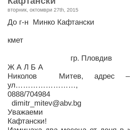
Кафтански
вторник, октомври 27th, 2015
До г-н Минко
замест
кмет
гр. Пловдив
Ж А Л Б А о
Николов Митев, адрес –
ул…………………
0888/704984 инт
dimitr_mitev@abv.bg
Уважаеми 
Кафт