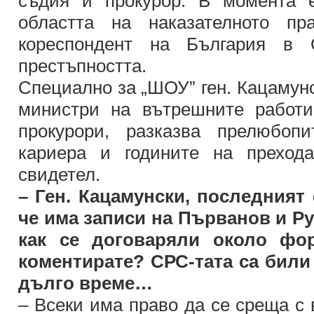
съдия и прокурор. В момента е
областта на наказателното п
кореспондент на България в
престъпността.
Специално за „ШОУ” ген. Кацамунс
министри на вътрешните работи
прокурори, разказва прелюбоп
кариера и годините на преход
свидетел.
– Ген. Кацамунски, последният
че има записи на Първанов и Р
как се договаряли около фо
коментирате? СРС-тата са били
дълго време…
– Всеки има право да се среща с 