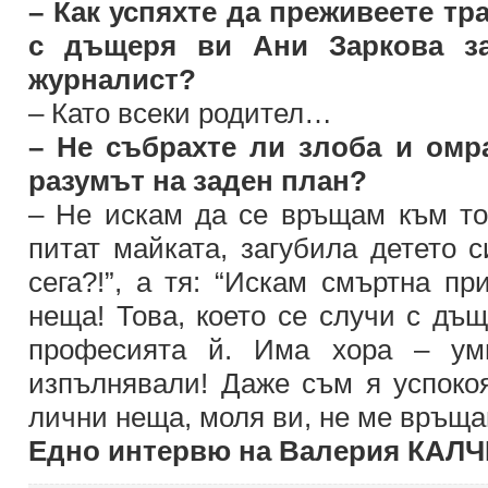
– Как успяхте да преживеете тра
с дъщеря ви Ани Заркова за
журналист?
– Като всеки родител…
– Не събрахте ли злоба и омра
разумът на заден план?
– Не искам да се връщам към тов
питат майката, загубила детето с
сега?!”, а тя: “Искам смъртна пр
неща! Това, което се случи с дъ
професията й. Има хора – уми
изпълнявали! Даже съм я успоко
лични неща, моля ви, не ме връща
Едно интервю на Валерия КАЛ