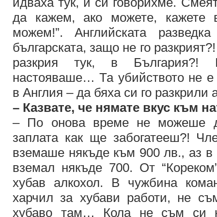
идваха тук, и си говорихме. Смея
да кажем, ако можете, кажете 
можем!”. Английската разведк
българската, защо не го разкрият?!
разкрия тук, в България?!
настояваше… Та убийството не е 
в Англия – да бяха си го разкрили 
– Казвате, че нямате вкус към 
– По онова време не можеше д
заплата как ще забогатееш?! Ч
вземаше някъде към 900 лв., аз 
вземал някъде 700. От “Кореком
хубав алкохол. В чужбина кома
харчил за хубави работи, не с
хубаво там… Кола не съм си 