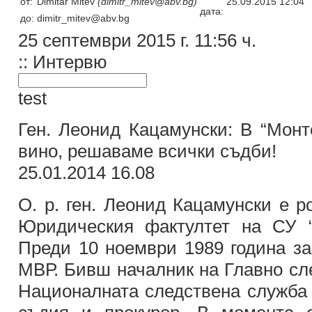
от:
Dimitar Mitev
(dimitr_mitev@abv.bg)
25.09.2015 12:04
дата:
до:
dimitr_mitev@abv.bg
25 септември 2015 г. 11:56 ч.
:: Интервю
test
Ген. Леонид Кацамунски: В “Монт
вино, решаваме всички съдби!
25.01.2014 16.08
О. р. ген. Леонид Кацамунски е 
Юридическия фактултет на СУ “
Преди 10 ноември 1989 година за
МВР. Бивш началник на Главно сл
Националната следствена служба 