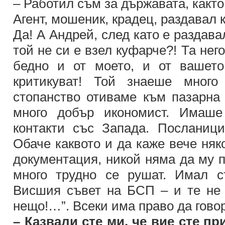
– Работил съм за държавата, както
Агент, мошеник, крадец, раздавал
Да! А Андрей, след като е раздав
той не си е взел куфарче?! Та нег
бедно и от моето, и от вашето
критикуват! Той знаеше много
стопанство отиваме към пазарна
много добър икономист. Имаше
контакти със Запада. Посланици
Обаче каквото и да каже вече няк
документация, никой няма да му 
много трудно се рушат. Имал с
Висшия съвет на БСП – и те не в
нещо!…”. Всеки има право да гов
– Казвали сте ми, че вие сте 