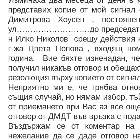
Изминаха два месеца от деня в к
представих копие от мой сигнал
Димитрова Хоусен , постояне
ул………………………до председателя 
н Илко Николов срещу действия 
г-жа Цвета Попова , входящ но
година. Вие бяхте изненадан, ч
получил никакъв отговор и обещах
резолюция върху копието от сигнал
Неприятно ми е, че трябва отн
същия случай, но нямам избор, тъ
от приемането при Вас аз все ощ
отговор от ДМДТ във връзка с пода
Въздържам се от коментар на 
нежелание да се даде отговор н