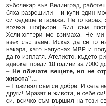
зъболекар във Велинград, работеш
бяха разрешили – и купи един мос
си седеше в гаража. Не го карах,
возеха шофьори. Бил съм пост
Хеликоптери ме взимаха. Не ми
взех със заем. Исках да си го 
накара, като напуснах МВР и полу
да го изплатя. Ателието, където р
адвокат преди 18 години за 7000 д
– Не обичате вещите, но не от
живота”…
– Поживял съм си добре. И сега н
други! Мразят и живота, и себе си
си, всичко съм вършил на този св