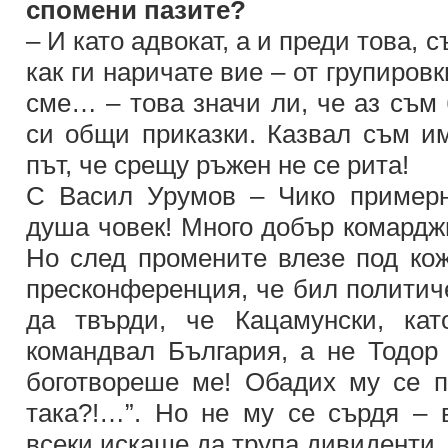
спомени пазите?
– И като адвокат, а и преди това, с
как ги наричате вие – от групиров
сме… – това значи ли, че аз съм 
си общи приказки. Казвал съм им
път, че срещу ръжен не се рита!
С Васил Урумов – Чико примерн
душа човек! Много добър комарджи
Но след промените влезе под кож
пресконференция, че бил политич
да твърди, че Кацамунски, ка
командвал България, а не Тодор 
боготвореше ме! Обадих му се п
така?!…”. Но не му се сърдя –
всеки искаше да трупа дивиденти