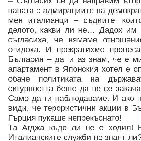
– Съгласих се да направим втор
папата с адмирациите на демокра
мен италианци – съдиите, коит
делото, какви ли не… Дадох им 
съгласиха, че нямаме отношени
отидоха. И прекратихме процес
България – да, и аз знам, че е м
апартамент в Японския хотел е сп
обаче политиката на държав
сигурността беше да не се закача
Само да ги наблюдаваме. И ако н
види, че терористични акции в Б
Гърция пукаше непрекъснато!
Та Агджа къде ли не е ходил! 
Италианските служби не знаят ли?!