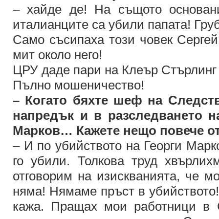
– хайде де! На същото основан
италианците са убили папата! Гру
Само съсипаха този човек Сергей
мит около него!
ЦРУ даде пари на Клеър Стърлинг 
Пълно мошеничество!
– Когато бяхте шеф на Следст
напредък и в разследването н
Марков… Кажете нещо повече о
– И по убийството на Георги Марк
го убили. Толкова труд хвърли
отговорим на изискванията, че
няма! Нямаме пръст в убийството! 
кажа. Пращах мои работници в 