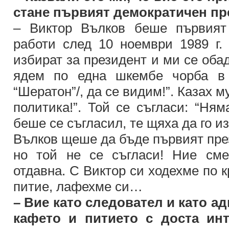
стане първият демократичен п
– Виктор Вълков беше първият
работи след 10 ноември 1989 г. 
избират за президент и ми се обад
ядем по една шкембе чорба в 
“Шератон”/, да се видим!”. Казах м
политика!”. Той се съгласи: “Ням
беше се съгласил, те щяха да го и
Вълков щеше да бъде първият пре
но той не се съгласи! Ние сме
отдавна. С Виктор си ходехме по 
питие, лафехме си…
– Вие като следовател и като ад
кафето и питието с доста инт