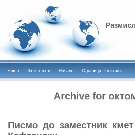
Размисл
Home
За контакти
Начало
Страница Политици
Archive for окто
Писмо до заместник кмет