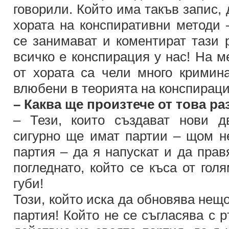
говорили. Който има такъв запис, 
хората на конспиративни методи –
се занимават и коментират тази р
всичко е конспирация у нас! На м
от хората са чели много кримин
влюбени в теорията на конспираци
– Каква ще произтече от това р
– Тези, които създават нови д
сигурно ще имат партии – щом не
партия – да я напускат и да прав
погледнато, който се къса от гол
губи!
Този, който иска да обновява нещо
партия! Който не се съгласява с 