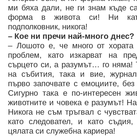
ми бяха дали, не ги знам къде с
форма в живота си! Ни кат
подполковник, никога!
– Кое ни пречи най-много днес?
– Лошото е, че много от хората
проблем, като изкарват на пре
сърцето си, а разумът… го няма! 
на събития, така и вие, журнал
първо започвате с емоциите, без
Сигурно така е по-интересен жи
животните и човека е разумът! Н
Никога не съм тръгвал с чувстват
като следовател, и като съдия,
цялата си служебна кариера!