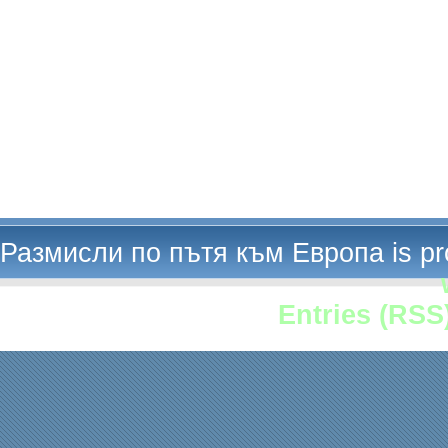
Размисли по пътя към Европа is p
Entries (RSS