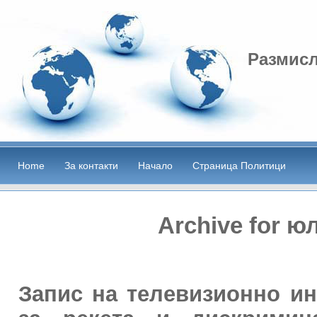
Размисл
Home
За контакти
Начало
Страница Политици
Archive for ю
Запис на телевизионно и