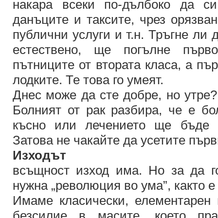
накара всеки по-дълбоко да с
данъците и таксите, чрез орязва
публични услуги и т.н. Тръгне ли 
естествено, ще погълне първо
пътниците от втората класа, а пъ
лодките. Те това го умеят.
Днес може да сте добре, но утре?
Болният от рак разбира, че е бол
късно или лечението ще бъде 
Затова не чакайте да усетите първ
Изходът
всъщност изход има. Но за да г
нужна „революция во ума”, както е 
Имаме класически, елементарен п
безсилие в масите, което пр