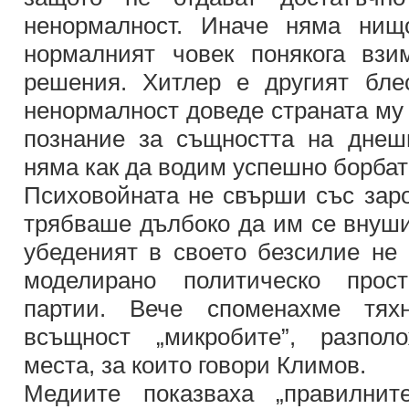
ненормалност. Иначе няма нищ
нормалният човек понякога вз
решения. Хитлер е другият бле
ненормалност доведе страната му 
познание за същността на днеш
няма как да водим успешно борбат
Психовойната не свърши със заро
трябваше дълбоко да им се внуши
убеденият в своето безсилие не 
моделирано политическо прост
партии. Вече споменахме тях
всъщност „микробите”, разпол
места, за които говори Климов.
Медиите показваха „правилните