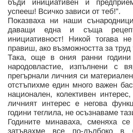
бъди инициативен и предприе
успееш! Всичко зависи от теб!”.
Показваха ни наши сънародници
даващи една и съща рецеп
инициативност! Никой тогава не
правиш, ако възможността за труд 
Така, още в ония ранни години
народовластие, изпълнени с в
прегърнали личния си материален 
отстъпихме един много важен бас
национален, колективен интерес,
личният интерес е негова функ
години теглила, не осъзнаваме таз
Годините минаваха, сменяха се
затъвахме все по-дълбоко в б