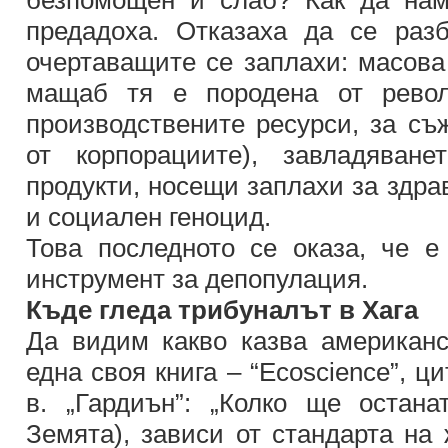
безпомощен и слаб? Как да нам
предадоха. Отказаха да се раз
очертаващите се заплахи: масова
мащаб тя е породена от револ
производствените ресурси, за съ
от корпорациите), завладяван
продукти, носещи заплахи за здра
и социален геноцид.
Това последното се оказа, че е
инструмент за депопулация.
Къде гледа трибуналът в Хага
Да видим какво казва американ
една своя книга – “Ecoscience”, ц
в. „Гардиън”: „Колко ще остан
Земята), зависи от стандарта на 