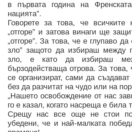
в първата година на Френскат
нацията”.
Говорете за това, че всичките
„отгоре” и затова винаги ще защи
„отгоре”. За това, че е глупаво да
зло” защото да избираш между п
зло, е като да избираш ме
бързодействаща отрова. За това, 
се организират, сами да създават
без да разчитат на чудо или на по
„Нашето освобождение от нас зави
го е казал, когато насреща е била
Срещу нас все още не стои по
убедени, че и най-малката побед