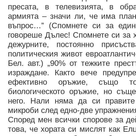
пресата, в телевизията, в обр
армията – значи ли, че има план
въпрос…” (Спомнете си за един
говореше Дълес! Спомнете си за 
дежурните, постоянно присъс
политическия живот евроатлантич
Бел. авт.) „90% от тежките прес
израждане. Както вече предупр
ефективно оръжие, също то
биологическото оръжие, но същ
него. Нали няма да си правит
микроби след едно-две упражнени
Според мен всички спорове за де
това, че хората си мислят как Ел