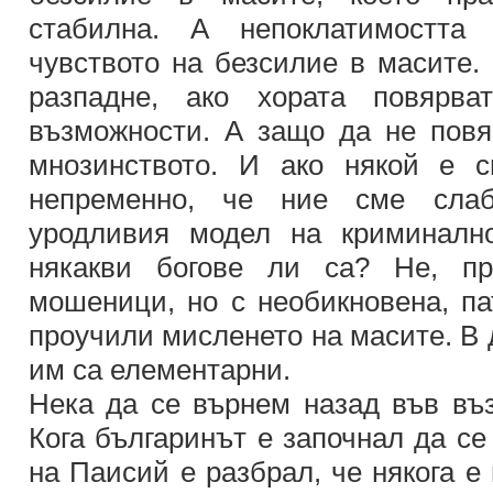
стабилна. А непоклатимостта
чувството на безсилие в масите.
разпадне, ако хората повярв
възможности. А защо да не пов
мнозинството. И ако някой е с
непременно, че ние сме слаб
уродливия модел на криминално
някакви богове ли са? Не, пр
мошеници, но с необикновена, па
проучили мисленето на масите. В 
им са елементарни.
Нека да се върнем назад във въз
Кога българинът е започнал да се
на Паисий е разбрал, че някога е