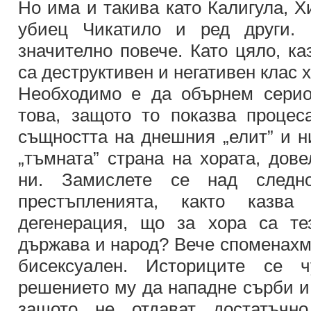
Но има и такива като Калигула, Х
убиец Чикатило и ред други.
значително повече. Като цяло, ка
са деструктивен и негативен клас х
Необходимо е да обърнем серио
това, защото то показва процес
същността на днешния „елит” и н
„тъмната” страна на хората, дов
ни. Замислете се над след
престъпленията, както казва
дегенерация, що за хора са те
държава и народ? Вече споменахм
бисексуален. Историците се 
решението му да нападне сърби и 
защото не отдават достатъчно