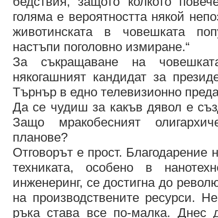
бедствия, защото колкото повече
голяма е вероятността някой непо
животинската в човешката поп
настъпи поголовно измиране.“
За съкращаване на човешкат
някогашният кандидат за презид
Търнър в едно телевизионно преда
Да се чудиш за какъв дявол е съз
Защо мракобесният олигархич
планове?
Отговорът е прост. Благодарение 
техниката, особено в нанотех
инженеринг, се достигна до револ
на производствените ресурси. Не
ръка става все по-малка. Днес