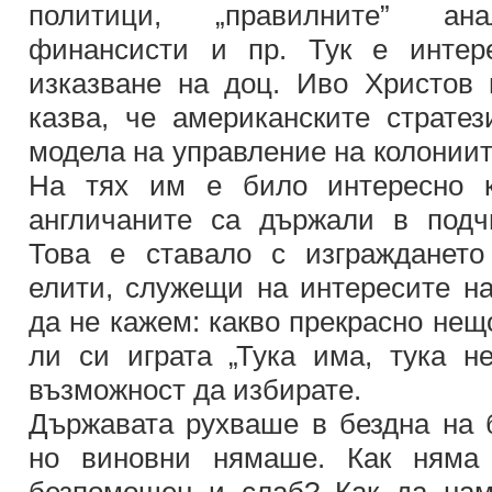
политици, „правилните” анал
финансисти и пр. Тук е интер
изказване на доц. Иво Христов п
казва, че американските стратез
модела на управление на колониит
На тях им е било интересно к
англичаните са държали в подч
Това е ставало с изграждането
елити, служещи на интересите на
да не кажем: какво прекрасно нещ
ли си играта „Тука има, тука 
възможност да избирате.
Държавата рухваше в бездна на б
но виновни нямаше. Как няма 