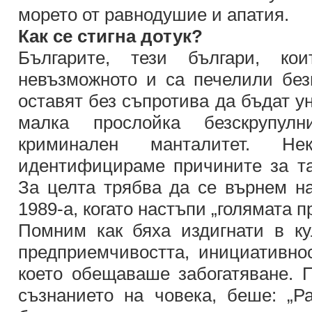
морето от равнодушие и апатия.
Как се стигна дотук?
Българите, тези българи, ко
невъзможното и са печелили без
оставят без съпротива да бъдат у
малка прослойка безскрупу
криминален манталитет. 
идентифицираме причините за та
За целта трябва да се върнем на
1989-а, когато настъпи „голямата п
Помним как бяха издигнати в кул
предприемчивостта, инициативност
което обещаваше забогатяване. П
съзнанието на човека, беше: „Ра