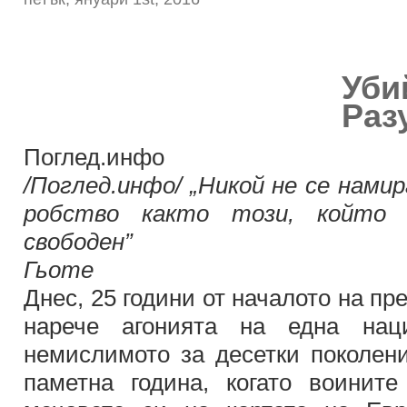
Уби
Раз
Поглед.инфо
/Поглед.инфо/ „Никой не се нами
робство както този, който 
свободен”
Гьоте
Днес, 25 години от началото на пр
нарече агонията на една нац
немислимото за десетки поколени
паметна година, когато воинит