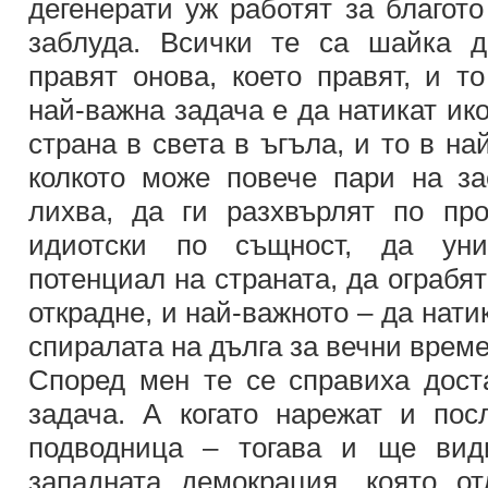
дегенерати уж работят за благото
заблуда. Всички те са шайка д
правят онова, което правят, и т
най-важна задача е да натикат ик
страна в света в ъгъла, и то в на
колкото може повече пари на з
лихва, да ги разхвърлят по пр
идиотски по същност, да уни
потенциал на страната, да ограбят
открадне, и най-важното – да нат
спиралата на дълга за вечни време
Според мен те се справиха дост
задача. А когато нарежат и пос
подводница – тогава и ще вид
западната демокрация, която о