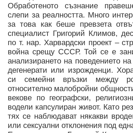
Обработеното съзнание правеш
слепи за реалността. Много инте
за това как беше превзета отвъ
специалист Григорий Климов, де
по т. нар. Харвардски проект – ст
война срещу СССР. Той се е зан
анализирането на поведението на 
дегенерати или изрожденци. Хор
си семейни връзки между р
относително малобройни общности
векове по географски, религиоз
водели капсулиран живот. Като ре
тях се наблюдават някакви вроде
или сексуални отклонения под едн