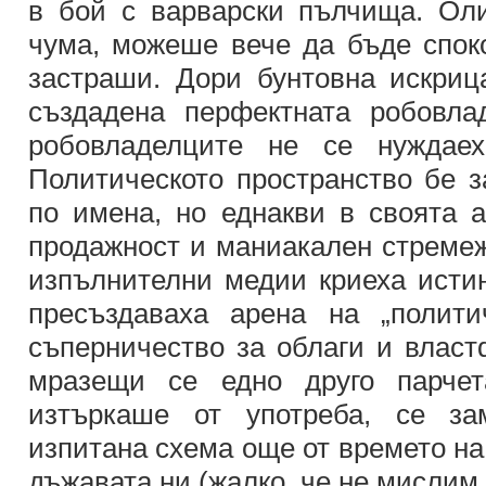
в бой с варварски пълчища. Оли
чума, можеше вече да бъде спок
застраши. Дори бунтовна искри
създадена перфектната робовла
робовладелците не се нуждае
Политическото пространство бе з
по имена, но еднакви в своята а
продажност и маниакален стремеж
изпълнителни медии криеха истин
пресъздаваха арена на „полити
съперничество за облаги и власт
мразещи се едно друго парчет
изтъркаше от употреба, се за
изпитана схема още от времето на
дъжавата ни (жалко, че не мислим 