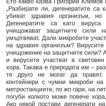
Ето какво казва Григорий Климов 
„Разбирате ли, дегенератите са 
убиват здравия организъм, но 
Дегенератите са като вируса
унищожават защитните сили н
умъртвяват. Дали микробите участ
на здравия организъм? Вирусите 
унищожение на защитните сили? А
и вирусите участват в световен
хора. Такава е природата им – ра
те друго не могат да правят.
контейнери с чумни микроби на 
метростанциите, по жп гари, на ле
погуби колкото може повече хора
Ако някой постави дегенерати на