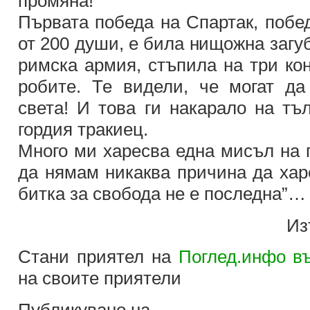
промяна!
Първата победа на Спартак, побе
от 200 души, е била нищожна загу
римска армия, стъпила на три кон
робите. Те видели, че могат да
света! И това ги накарало на тъ
гордия тракиец.
Много ми харесва една мисъл на 
да нямам никаква причина да хар
битка за свобода не е последна”…
Из
Стани приятел на
Поглед.инфо въ
на своите приятели
Публикувано на