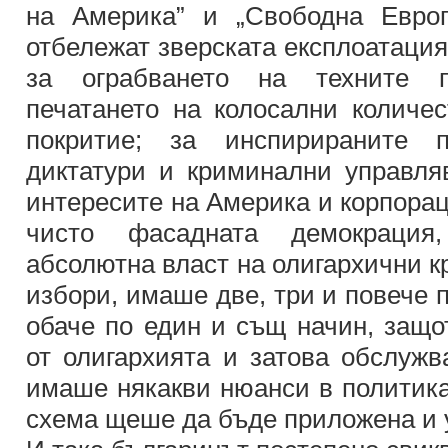
на Америка” и „Свободна Европ
отбележат зверската експлоатация 
за ограбването на техните п
печатането на колосални количес
покритие; за инспирираните п
диктатури и криминални управл
интересите на Америка и корпорац
чисто фасадната демокрация,
абсолютна власт на олигархични к
избори, имаше две, три и повече 
обаче по един и същ начин, защо
от олигархията и затова обслужв
имаше някакви нюанси в политика
схема щеше да бъде приложена и у