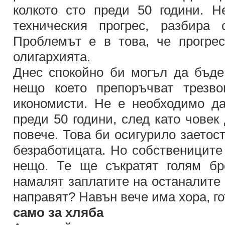
колкото сто преди 50 години. 
техническия прогрес, разбира
Проблемът е в това, че прогре
олигархията.
Днес спокойно би могъл да бъде
нещо което препоръчват трезво
икономисти. Не е необходимо да
преди 50 години, след като човек
повече. Това би осигурило заетос
безработицата. Но собствениците
нещо. Те ще съкратят голям б
намалят заплатите на останалите 
направят? Навън вече има хора, го
само за хляба