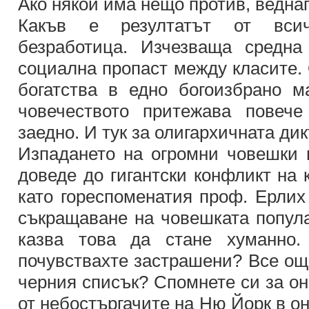
Ако някой има нещо против, ведна
Какъв е резултатът от вси
безработица. Изчезваща средна
социална пропаст между класите.
богатства в едно богоизбрано 
човечеството притежава повече
заедно. И тук за олигархичната ди
Изпадането на огромни човешки
доведе до гигантски конфликт на 
като гореспоменатия проф. Ерлих
съкращаване на човешката попула
казва това да стане хуманно
почувствахте застрашени? Все още
черния списък? Спомнете си за он
от небостъргачите на Ню Йорк в он