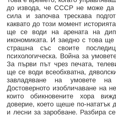
до извода, че СССР не може да
сила и започва трескава подго
каквато до този момент историята
ще се води на арената на дип
икономиката. И заедно с това ще
страшна със своите последи
психологическа. Война за умовете
За първи път чрез печата, телев
ще се води всеобхватна, дяволск
завладяване на умовете на 
Достоверното изобличаване на не
които обикновените хора виж
доверие, което щеше по-нататък 
и лесни за заробване. Разбира се