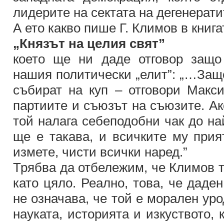
лидерите на сектата на дегенерат
А ето какво пише Г. Климов в книга
„Князът на целия свят”
което ще ни даде отговор защо
нашия политически „елит”: „…Защо
събират на куп – отговори Макси
партиите и съюзът на съюзите. Ак
той налага себеподобни чак до на
ще е такава, и всичките му прия
измете, чисти всички наред.”
Трябва да отбележим, че Климов т
като цяло. Реално, това, че даден
не означава, че той е морален ур
науката, историята и изкуството, 