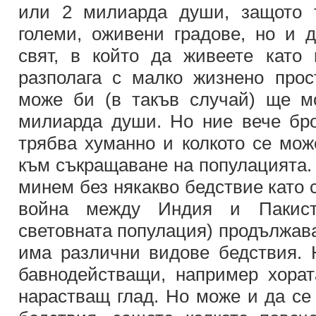
или 2 милиарда души, защото 
големи, оживени градове, но и д
свят, в който да живеете като
разполага с малко жизнено прос
може би (в такъв случай) ще м
милиарда души. Но ние вече бр
трябва хуманно и колкото се мож
към съкращаване на популацията.
минем без някакво бедствие като 
война между Индия и Пакист
световната популация) продължав
има различни видове бедствия. 
бавнодействащи, например хорат
нарастващ глад. Но може и да се