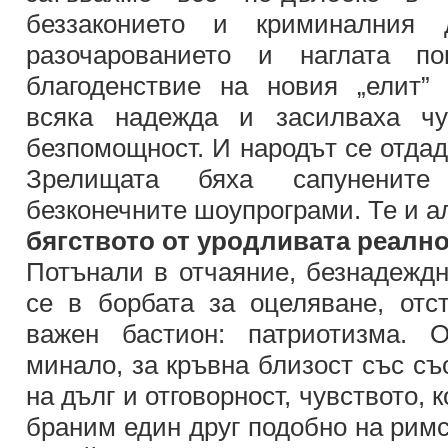
беззаконието и криминалния ди
разочарованието и наглата по
благоденствие на новия „елит”
всяка надежда и засилваха чу
безпомощност. И народът се отдад
Зрелищата бяха сапунените
безконечните шоупрограми. Те и а
бягството от уродливата реалн
Потънали в отчаяние, безнадеждн
се в борбата за оцеляване, от
важен бастион: патриотизма. 
минало, за кръвна близост със съ
на дълг и отговорност, чувството, 
браним един друг подобно на римс