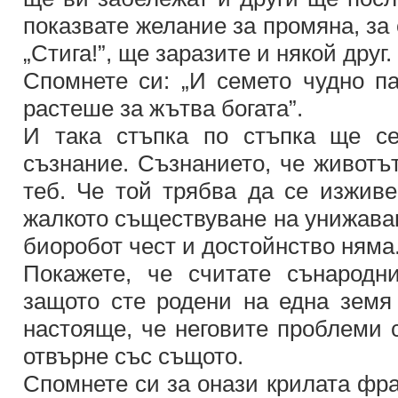
показвате желание за промяна, за
„Стига!”, ще заразите и някой друг.
Спомнете си: „И семето чудно п
растеше за жътва богата”.
И така стъпка по стъпка ще се
съзнание. Съзнанието, че животъ
теб. Че той трябва да се изживе
жалкото съществуване на унижаван
биоробот чест и достойнство няма
Покажете, че считате сънародн
защото сте родени на една зем
настояще, че неговите проблеми 
отвърне със същото.
Спомнете си за онази крилата фр