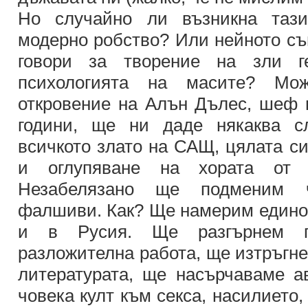
Но случайно ли възникна таз
модерно робство? Или нейното съ
говори за творение на зли г
психологията на масите? Мо
откровение на Алън Дълес, шеф н
години, ще ни даде някаква с
всичкото злато на САЩ, цялата с
и оглупяване на хората от с
Незабелязано ще подменим 
фалшиви. Как? Ще намерим едино
и в Русия. Ще разгърнем г
разложителна работа, ще изтръгн
литературата, ще насърчаваме ав
човека култ към секса, насилието,