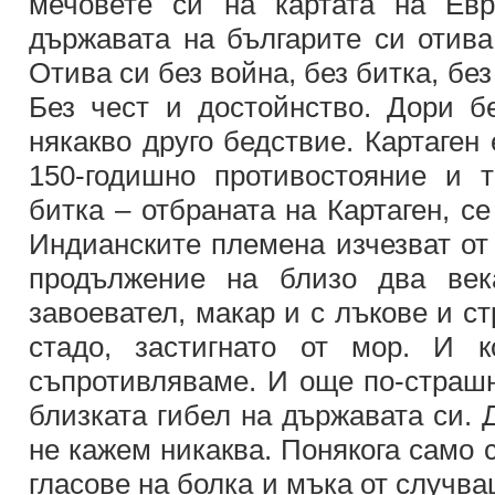
мечовете си на картата на Евр
държавата на българите си отива
Отива си без война, без битка, без
Без чест и достойнство. Дори 
някакво друго бедствие. Картаген 
150-годишно противостояние и 
битка – отбраната на Картаген, с
Индианските племена изчезват от 
продължение на близо два век
завоевател, макар и с лъкове и с
стадо, застигнато от мор. И 
съпротивляваме. И още по-страшн
близката гибел на държавата си. 
не кажем никаква. Понякога само 
гласове на болка и мъка от случва