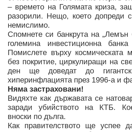
– времето на Голямата криза, за
разорили. Нещо, което допреди 
немислимо.
Спомнете си банкрута на „Лемън 
големина инвестиционна банк
Помислете върху космическата 
без покритие, циркулиращи на све
ден ще доведат до гигантс
хиперинфлацията през 1996-а и фа
Няма застраховани!
Видяхте как държавата се натова
заради убийството на КТБ. Ко
вноски по дълга.
Как правителството ще успее д