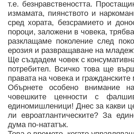
т.е. безнравствеността. Простащи
измамата, пиянството и наркоман
сред хората, безсрамието и доно
пороци, заложени в човека, трябва
разклащаме поколение след пок
ерозия и развращаване на младеж
Ще създадем човек с консумативн
потребител. Всичко това ще вър
правата на човека и гражданските 
Обърнете особено внимание н
човешките ценности с фалш
единомишленици! Днес за какви ц
ли евроатлантическите? За еди
дума по-нататък.
Това е времето, когато управлява