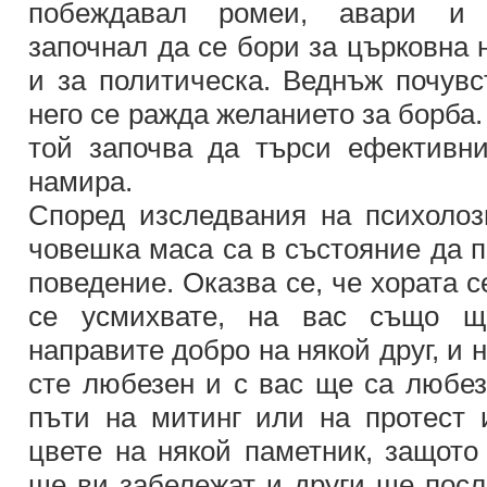
побеждавал ромеи, авари и к
започнал да се бори за църковна 
и за политическа. Веднъж почувс
него се ражда желанието за борба.
той започва да търси ефективни
намира.
Според изследвания на психоло
човешка маса са в състояние да 
поведение. Оказва се, че хората с
се усмихвате, на вас също щ
направите добро на някой друг, и 
сте любезен и с вас ще са любезн
пъти на митинг или на протест 
цвете на някой паметник, защото 
ще ви забележат и други ще посл