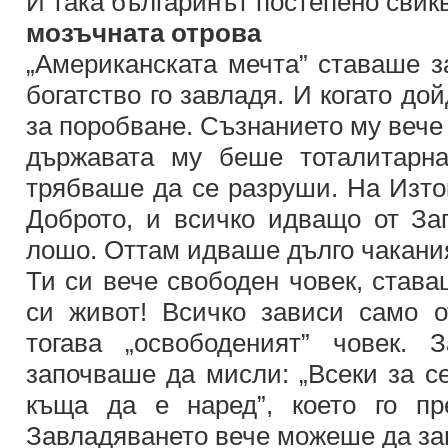
И така българинът постепено свик
мозъчната отрова
„Американската мечта” ставаше з
богатство го завладя. И когато до
за поробване. Съзнанието му вече
държавата му беше тоталитарна
трябваше да се разруши. На Изто
Доброто, и всичко идващо от За
лошо. Оттам идваше дълго чакани
Ти си вече свободен човек, става
си живот! Всичко зависи само 
тогава „освободеният” човек. 
започваше да мисли: „Всеки за с
къща да е наред”, което го пр
Завладяването вече можеше да за