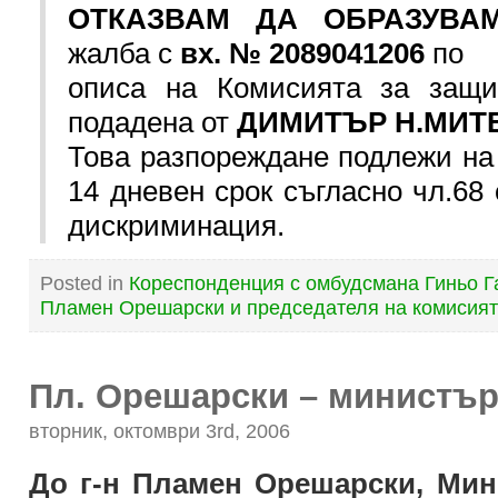
ОТКАЗВАМ ДА ОБРАЗУВ
жалба с
вх. № 2089041206
по
описа на Комисията за защи
подадена от
ДИМИТЪР Н.МИТЕ
Това разпореждане подлежи на
14 дневен срок съгласно чл.68 
дискриминация.
Posted in
Кореспонденция с омбудсмана Гиньо Г
Пламен Орешарски и председателя на комисият
Пл. Орешарски – министър
вторник, октомври 3rd, 2006
До г-н Пламен Орешарски, Мин