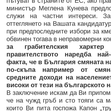
пътуват в страните от ЕС, ако пр
министър Меглена Кунева предл
служи на частни интереси. З
оттеглянето на Вашата кандидату
при предпоследните избори за км
обвинен тогава в неправомерни к
за грабителския харкте
правителството наредба най-
факта, че в България смяната на
по-скъпа например от смян
средните доходи на население
високи от тези на българското 
В заключение искам да Ви припомн
че на чужд гръб и сто тояги са м
които Ви пита госпожа Капон „тр