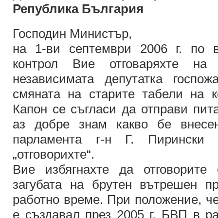
Република България
Господин Министър,
на 1-ви септември 2006 г. по 
контрол Вие отговаряхте на 
независимата депутатка госпо
смяната на старите табели на к
Капон се съгласи да отправи пит
аз добре знам какво бе внесе
парламента г-н Г. Пирински
„отговорихте“.
Вие избягнахте да отговорите
загубата на брутен вътрешен п
работно време. При положение, че
е създавал през 2005 г. БВП в р