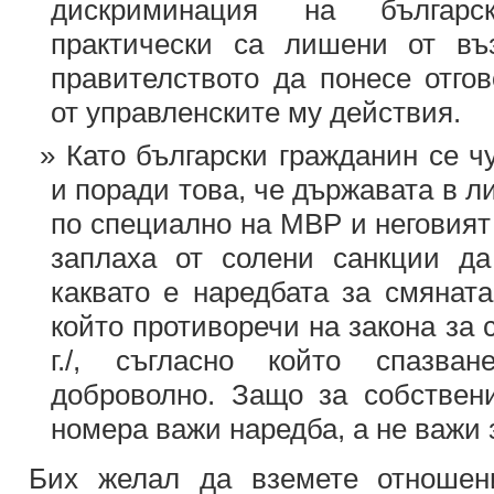
дискриминация на българс
практически са лишени от въ
правителството да понесе отго
от управленските му действия.
Като български гражданин се 
и поради това, че държавата в л
по специално на МВР и неговият
заплаха от солени санкции да
каквато е наредбата за смяната
който противоречи на закона за 
г./, съгласно който спазва
доброволно. Защо за собствен
номера важи наредба, а не важи 
Бих желал да вземете отношен