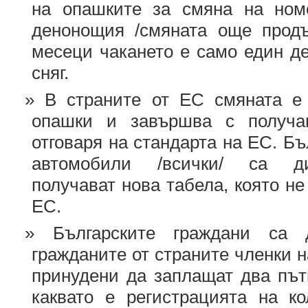
на опашките за смяна на ном
денонощия /смяната още продъ
месеци чакането е само един де
сняг.
В страните от ЕС смяната е 
опашки и завършва с получав
отговаря на стандарта на ЕС. Б
автомобили /всички/ са ди
получават нова табела, която не
ЕС.
Българските граждани са 
гражданите от страните членки н
принудени да заплащат два път
каквато е регистрацията на к