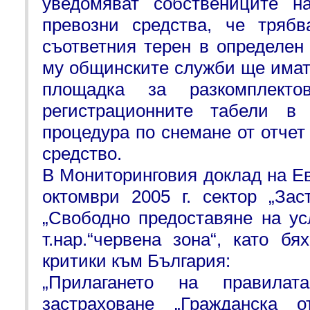
уведомяват собствениците н
превозни средства, че трябв
съответния терен в определен
му общинските служби ще имат 
площадка за разкомплекто
регистрационните табели в
процедура по снемане от отчет
средство.
В Мониторинговия доклад на Е
октомври 2005 г. сектор „Зас
„Свободно предоставяне на ус
т.нар.“червена зона“, като б
критики към България:
„Прилагането на правилат
застраховане „Гражданска о