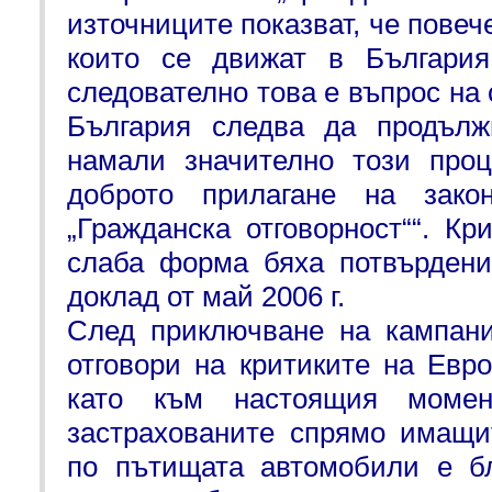
източниците показват, че повеч
които се движат в България
следователно това е въпрос на 
България следва да продълж
намали значително този проц
доброто прилагане на закон
„Гражданска отговорност““. Кр
слаба форма бяха потвърдени
доклад от май 2006 г.
След приключване на кампани
отговори на критиките на Евр
като към настоящия момен
застрахованите спрямо имащи
по пътищата автомобили е б