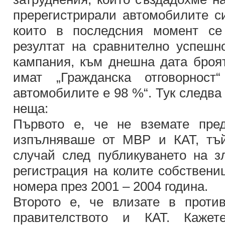
пререгистрирали автомобилите си
които в последсния момент се
резултат на сравнително успешн
кампания, към днешна дата броят
имат „Гражданска отговорнос
автомобилите е 98 %“. Тук следва
неща:
Първото е, че не вземате пре
изпълняваше от МВР и КАТ, тъй
случай след публикуването на з
регистрация на колите собствени
номера през 2001 – 2004 година.
Второто е, че влизате в проти
правителството и КАТ. Кажет