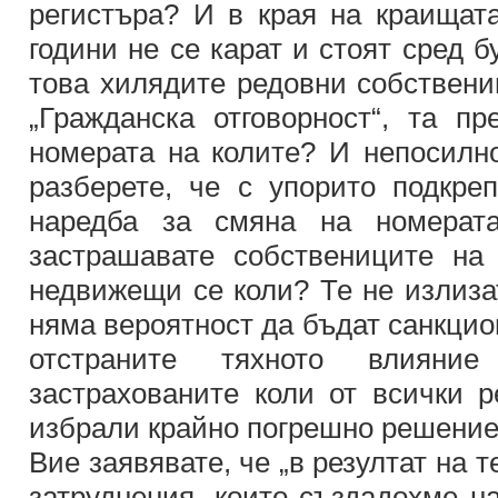
регистъра? И в края на краищата
години не се карат и стоят сред б
това хилядите редовни собствени
„Гражданска отговорност“, та п
номерата на колите? И непосилно
разберете, че с упорито подкреп
наредба за смяна на номерат
застрашавате собствениците на
недвижещи се коли? Те не излиза
няма вероятност да бъдат санкцио
отстраните тяхното влияни
застрахованите коли от всички р
избрали крайно погрешно решение
Вие заявявате, че „в резултат на 
затруднения, които създадохме на