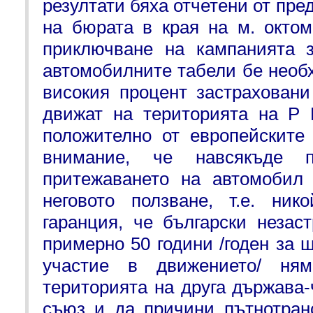
резултати бяха отчетени от пре
на бюрата в края на м. октом
приключване на кампанията з
автомобилните табели бе необ
високия процент застраховани
движат на територията на Р 
положително от европейските
внимание, че навсякъде п
притежаването на автомобил
неговото ползване, т.е. ни
гаранция, че български незас
примерно 50 години /годен за 
участие в движението/ н
територията на друга държава
съюз и да причини пътнотран