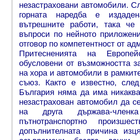
незастраховани автомобили. С
горната наредба е издаде
вътрешните работи, така че 
въпроси по нейното приложен
отговор по компетентност от а
Притесненията на Европей
обусловени от възможността з
на хора и автомобили в рамкит
съюз. Както е известно, сле
България няма да има никаква
незастрахован автомобил да с
на друга държава-чле
пътнотранспортно произше
допълнителната причина изц