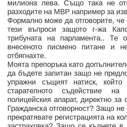
милиона лева. Също така не от
разходите на МВР например за изв
Формално може да отговорите, че 
тези въпроси защото г-жа Кап
трибуната на парламента.. Те 
внесеното писмено питане и н
отбягнахте.
Моята препоръка като допълнител
да бъдете запитан защо не предл
упражни същият натиск, който
старателното съдействие н
полицейския апарат, директно за 
Гражданска отговорност? Защо не 
прекратявате регистрацията на ко
застраховка? Защо се кълнете в 