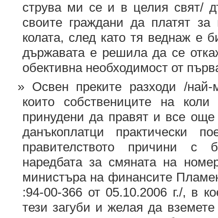
струва ми се и в целия свят/ д
своите граждани да платят за 
колата, след като тя веднаж е 
държавата е решила да се отка
обективна необходимост от първ
Освен преките разходи /най-
които собствениците на коли
принудени да правят и все още 
данъкоплатци практически по
правителството причини с б
наредбата за смяната на номе
министъра на финансите Пламе
:94-00-366 от 05.10.2006 г./, в 
тези загуби и желая да вземете