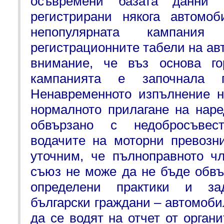
осъвремени базата данни
регистрирани някога автомо
непопулярната кампан
регистрационните табели на а
внимание, че въз основа го
кампанията е започнала 
Ненавременното изпълнение н
нормалното прилагане на наре
обвързано с недобросъвес
водачите на моторни превозн
уточним, че пълноправното ч
съюз не може да не бъде обвъ
определени практики и за
български граждани – автомобил
да се водят на отчет от орган