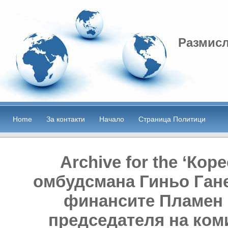
Размисл
Home
За контакти
Начало
Страница Политици
Archive for the ‘Ко
омбудсмана Гиньо Гане
финансите Пламен
председателя на коми