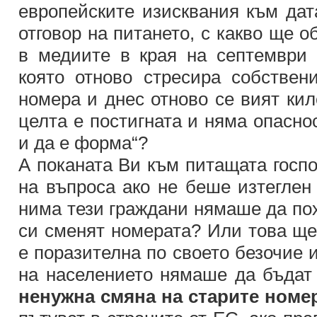
европейските изисквания към дата
отговор на питането, с какво ще 
в медиите в края на септември 
която отново стресира собствен
номера и днес отново се вият ки
целта е постигната и няма опаснос
и да е форма“?
А поканата Ви към питащата госпо
на въпроса ако не беше изтеглен 
нима тези граждани нямаше да пох
си сменят номерата? Или това ще
е поразителна по своето безочие 
на населението нямаше да бъдат
ненужна смяна на старите номе