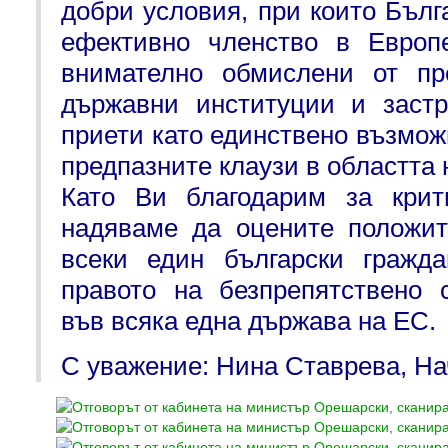
добри условия, при които Бълг
ефективно членство в Европ
внимателно обмислени от пр
държавни институции и застр
приети като единствено възмож
предпазните клаузи в областта 
Като Ви благодарим за крит
надяваме да оцените положит
всеки един български гражд
правото на безпрепятствено 
във всяка една държава на ЕС.
С уважение: Нина Ставрева, На