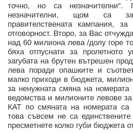
точно, но са незначителни“.
незначителни, щом са за
правителствената кампания, за
отговорност. Второ, за Вас отчужд
над 60 милиона лева /долу горе т
бяха отпуснати за пролетното у
загубата на брутен вътрешен прод
лева поради опашките и съотве
малко приходи в бюджета, милион
за ненужната смяна на номерата 
ведомства и милионите левове за
КАТ по смяната на номерата са „
това съвсем не са единствените 
пресметнете колко губи бюджета о