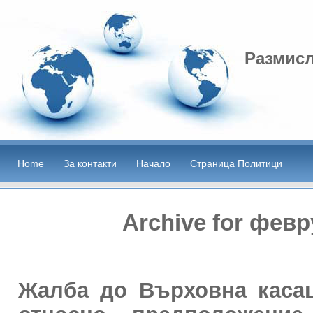
Размисл
Home
За контакти
Начало
Страница Политици
Archive for февр
Жалба до Върховна каса