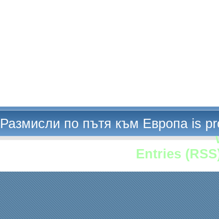
Размисли по пътя към Европа is p
Entries (RSS