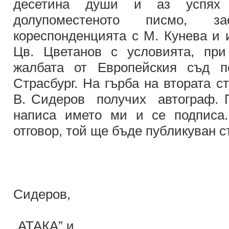
десетина души и аз успя
долупоместеното писмо,
кореспонденцията с М. Кунева и 
Цв. Цветанов с условията, при
жалбата от Европейския съд п
Страсбург. На гърба на втората с
В. Сидеров получих автограф. П
написа името ми и се подписа.
отговор, той ще бъде публикуван с
Отворено
до г-н
Сидеров,
лидер 
„АТАКА” и