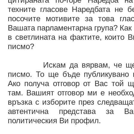
цитираната по-горе Наредба н
техните гласове Наредбата не 
посочите мотивите за това гла
Вашата парламентарна група? Как 
в светлината на фактите, които 
писмо?
Искам да вярвам, че ще от
писмо. То ще бъде публикувано
Ако получа отговор от Вас той 
там. Вашият отговор ми е необхо
връзка с изборите през следваща
автентична представа за В
политическия Ви профил.