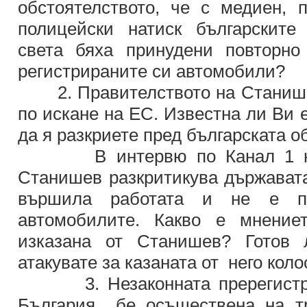
обстоятелството, че с медиен, 
полицейски натиск българските
света бяха принудени повторно
регистрираните си автомобили?
2. Правителството на Станишев
по искане на ЕС. Известна ли Ви е
да я разкриете пред българската 
В интервю по Канал 1 на Б
Станишев разкритикува държавата
вършила работата и не е п
автомобилите. Какво е мнение
изказана от Станишев? Готов 
атакувате за казаната от него кол
3. Незаконната пререгистрац
България бе осъществена на тр