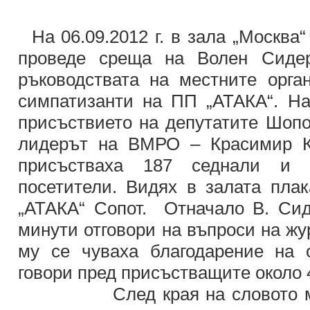
На 06.09.2012 г. в зала „Москва“
проведе среща на Волен Сидер
ръководствата на местните орг
симпатизанти на ПП „АТАКА“. Н
присъствието на депутатите Шопо
лидерът на ВМРО – Красимир К
присъстваха 187 седнали и 
посетители. Видях в залата пла
„АТАКА“ Сопот. Отначало В. Сид
минути отговори на въпроси на жу
му се чуваха благодарение на 
говори пред присъстващите около 
След края на словото му о