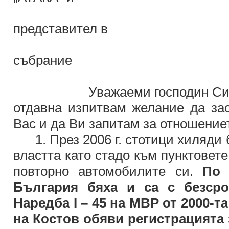
наро
представител в
ХХХХІ Н
събрание
Уважаеми господин Сид
отдавна изпитвам желание да за
Вас и да Ви запитам за отношение
1. През 2006 г. стотици хиляди б
властта като стадо към пунктовете
повторно автомобилите си.
По 
България бяха и са с безсро
Наредба І – 45 на МВР от 2000-т
на Костов обяви регистрацията 