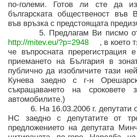
по-големи. Готов ли сте да и
българската общественост във 
във връзка с предстоящата преди
5. Предлагам Ви писмо от М
http://mitev.eu/?p=2948
, в което тя
че въпросната пререгистрация 
приемането на България в зона
публично да изобличите тази ней
Кунева заедно с г-н Орешарс
съкращаването на сроковете з
автомобилите.)
6. На 16.03.2006 г. депутати от
НС заедно с депутатите от тр
предложението на депутата Мин