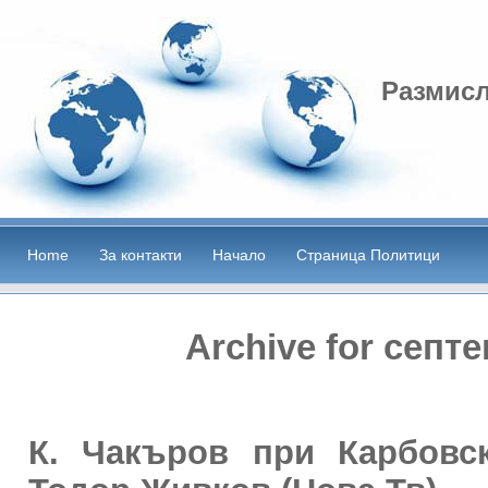
Размисл
Home
За контакти
Начало
Страница Политици
Archive for септ
К. Чакъров при Карбовс